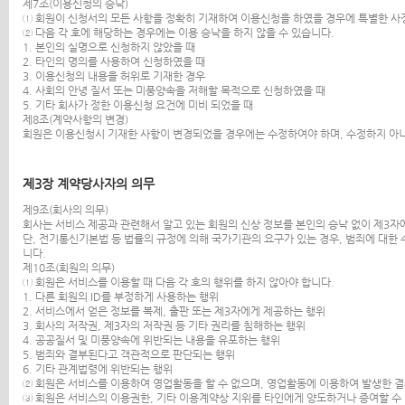
제7조(이용신청의 승낙)
① 회원이 신청서의 모든 사항을 정확히 기재하여 이용신청을 하였을 경우에 특별한 사
② 다음 각 호에 해당하는 경우에는 이용 승낙을 하지 않을 수 있습니다.
1. 본인의 실명으로 신청하지 않았을 때
2. 타인의 명의를 사용하여 신청하였을 때
3. 이용신청의 내용을 허위로 기재한 경우
4. 사회의 안녕 질서 또는 미풍양속을 저해할 목적으로 신청하였을 때
5. 기타 회사가 정한 이용신청 요건에 미비 되었을 때
제8조(계약사항의 변경)
회원은 이용신청시 기재한 사항이 변경되었을 경우에는 수정하여야 하며, 수정하지 아
제3장 계약당사자의 의무
제9조(회사의 의무)
회사는 서비스 제공과 관련해서 알고 있는 회원의 신상 정보를 본인의 승낙 없이 제3
단, 전기통신기본법 등 법률의 규정에 의해 국가기관의 요구가 있는 경우, 범죄에 대한
니다.
제10조(회원의 의무)
① 회원은 서비스를 이용할 때 다음 각 호의 행위를 하지 않아야 합니다.
1. 다른 회원의 ID를 부정하게 사용하는 행위
2. 서비스에서 얻은 정보를 복제, 출판 또는 제3자에게 제공하는 행위
3. 회사의 저작권, 제3자의 저작권 등 기타 권리를 침해하는 행위
4. 공공질서 및 미풍양속에 위반되는 내용을 유포하는 행위
5. 범죄와 결부된다고 객관적으로 판단되는 행위
6. 기타 관계법령에 위반되는 행위
② 회원은 서비스를 이용하여 영업활동을 할 수 없으며, 영업활동에 이용하여 발생한 결
③ 회원은 서비스의 이용권한, 기타 이용계약상 지위를 타인에게 양도하거나 증여할 수 