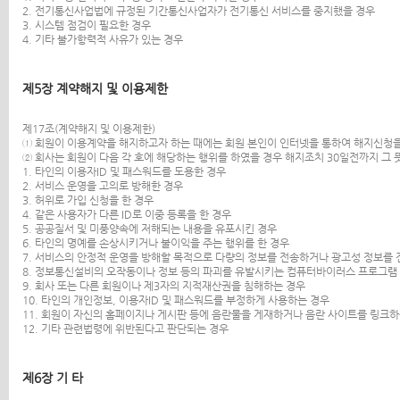
2. 전기통신사업법에 규정된 기간통신사업자가 전기통신 서비스를 중지했을 경우
3. 시스템 점검이 필요한 경우
4. 기타 불가항력적 사유가 있는 경우
제5장 계약해지 및 이용제한
제17조(계약해지 및 이용제한)
① 회원이 이용계약을 해지하고자 하는 때에는 회원 본인이 인터넷을 통하여 해지신청을
② 회사는 회원이 다음 각 호에 해당하는 행위를 하였을 경우 해지조치 30일전까지 그
1. 타인의 이용자ID 및 패스워드를 도용한 경우
2. 서비스 운영을 고의로 방해한 경우
3. 허위로 가입 신청을 한 경우
4. 같은 사용자가 다른 ID로 이중 등록을 한 경우
5. 공공질서 및 미풍양속에 저해되는 내용을 유포시킨 경우
6. 타인의 명예를 손상시키거나 불이익을 주는 행위를 한 경우
7. 서비스의 안정적 운영을 방해할 목적으로 다량의 정보를 전송하거나 광고성 정보를
8. 정보통신설비의 오작동이나 정보 등의 파괴를 유발시키는 컴퓨터바이러스 프로그램
9. 회사 또는 다른 회원이나 제3자의 지적재산권을 침해하는 경우
10. 타인의 개인정보, 이용자ID 및 패스워드를 부정하게 사용하는 경우
11. 회원이 자신의 홈페이지나 게시판 등에 음란물을 게재하거나 음란 사이트를 링크
12. 기타 관련법령에 위반된다고 판단되는 경우
제6장 기 타