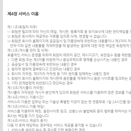
제4장 서비스 이용
제11조(회원의 의무)
① 회원은 필요에 따라 자신의 메일, 게시판, 등록자료 등 유지보수에 대한 관리책임을
② 회원은 회사에서 제공하는 자료를 임의로 삭제, 변경할 수 없습니다.
③ 회원은 회사의 홈페이지에 공공질서 및 미풍양속에 위반되는 내용물이나 제3자의 저
만약 이와 같은 내용물을 게재하였을 때 발생하는 결과에 대한 모든 책임은 회원에게
제12조(게시물 관리 및 삭제)
효율적인 서비스 운영을 위하여 회원의 메모리 공간, 메시지크기, 보관일수 등을 제한할
1. 다른 회원 또는 제3자를 비방하거나 중상모략으로 명예를 손상시키는 내용인 경우
2. 공공질서 및 미풍양속에 위반되는 내용인 경우
3. 범죄적 행위에 결부된다고 인정되는 내용인 경우
4. 회사의 저작권, 제3자의 저작권 등 기타 권리를 침해하는 내용인 경우
5. 회원이 회사의 홈페이지와 게시판에 음란물을 게재하거나 음란 사이트를 링크하는 
6. 기타 관계법령에 위반된다고 판단되는 경우
제13조(게시물의 저작권)
게시물의 저작권은 게시자 본인에게 있으며 회원은 서비스를 이용하여 얻은 정보를 가공
제14조(서비스 이용시간)
서비스의 이용은 업무상 또는 기술상 특별한 지장이 없는 한 연중무휴 1일 24시간을 원
제15조(서비스 이용 책임)
서비스를 이용하여 해킹, 음란사이트 링크, 상용S/W 불법배포 등의 행위를 하여서는 
회사는 책임을 지지 않습니다.
제16조(서비스 제공의 중지)
다음 각 호에 해당하는 경우에는 서비스 제공을 중지할 수 있습니다.
1. 서비스용 설비의 보수 등 공사로 인한 부득이한 경우