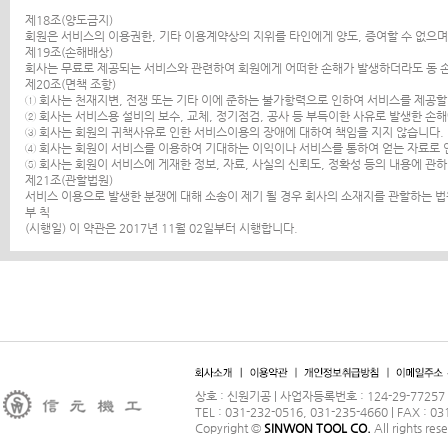
제18조(양도금지)
회원은 서비스의 이용권한, 기타 이용계약상의 지위를 타인에게 양도, 증여할 수 없으며,
제19조(손해배상)
회사는 무료로 제공되는 서비스와 관련하여 회원에게 어떠한 손해가 발생하더라도 동 손
제20조(면책 조항)
① 회사는 천재지변, 전쟁 또는 기타 이에 준하는 불가항력으로 인하여 서비스를 제공할
② 회사는 서비스용 설비의 보수, 교체, 정기점검, 공사 등 부득이한 사유로 발생한 손
③ 회사는 회원의 귀책사유로 인한 서비스이용의 장애에 대하여 책임을 지지 않습니다.
④ 회사는 회원이 서비스를 이용하여 기대하는 이익이나 서비스를 통하여 얻는 자료로 
⑤ 회사는 회원이 서비스에 게재한 정보, 자료, 사실의 신뢰도, 정확성 등의 내용에 관
제21조(관할법원)
서비스 이용으로 발생한 분쟁에 대해 소송이 제기 될 경우 회사의 소재지를 관할하는 
부 칙
(시행일) 이 약관은 2017년 11월 02일부터 시행합니다.
상호 : 신원기공 | 사업자등록번호 : 124-29-77257 
TEL : 031-232-0516, 031-235-4660 | FAX : 03
Copyright ©
SINWON TOOL CO.
All rights res