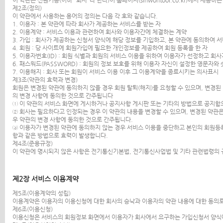
이 약관은 신원기공(이하 "회사"라 한다)이 홈페이지(sinwontool.co.kr)에서 제
제2조(정의)
이 약관에서 사용하는 용어의 정의는 다음 각 호와 같습니다.
1. 이용자 : 본 약관에 따라 회사가 제공하는 서비스를 받는 자
2. 이용계약 : 서비스 이용과 관련하여 회사와 이용자간에 체결하는 계약
3. 가입 : 회사가 제공하는 신청서 양식에 해당 정보를 기입하고, 본 약관에 동의하여
4. 회원 : 당 사이트에 회원가입에 필요한 개인정보를 제공하여 회원 등록을 한 자
5. 이용자번호(ID) : 회원 식별과 회원의 서비스 이용을 위하여 이용자가 선정하고 회
6. 패스워드(PASSWORD) : 회원의 정보 보호를 위해 이용자 자신이 설정한 영문자와
7. 이용해지 : 회사 또는 회원이 서비스 이용 이후 그 이용계약을 종료시키는 의사표시
제3조(약관의 효력과 변경)
회원은 변경된 약관에 동의하지 않을 경우 회원 탈퇴(해지)를 요청할 수 있으며, 변경
의 변경 사항에 동의한 것으로 간주됩니다
① 이 약관의 서비스 화면에 게시하거나 공지사항 게시판 또는 기타의 방법으로 공지
② 회사는 필요하다고 인정되는 경우 이 약관의 내용을 변경할 수 있으며, 변경된 약관
우 약관의 변경 사항에 동의한 것으로 간주됩니다.
③ 이용자가 변경된 약관에 동의하지 않는 경우 서비스 이용을 중단하고 본인의 회원등록
항과 같은 방법으로 효력이 발생합니다.
제4조(준용규정)
이 약관에 명시되지 않은 사항은 전기통신기본법, 전기통신사업법 및 기타 관련법령의
제2장 서비스 이용계약
제5조(이용계약의 성립)
이용계약은 이용자의 이용신청에 대한 회사의 승낙과 이용자의 약관 내용에 대한 동의
제6조(이용신청)
이용신청은 서비스의 회원정보 화면에서 이용자가 회사에서 요구하는 가입신청서 양식